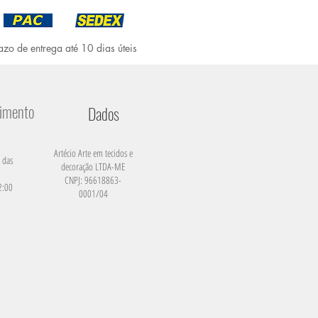
azo de entrega até 10 dias úteis
dimento
Dados
Artécio Arte em tecidos e
 das
decoração LTDA-ME
CNPJ: 96618863-
2:00
0001/04