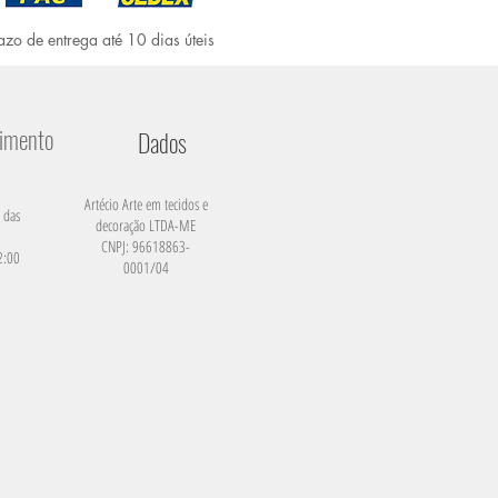
azo de entrega até 10 dias úteis
dimento
Dados
Artécio Arte em tecidos e
 das
decoração LTDA-ME
CNPJ: 96618863-
2:00
0001/04