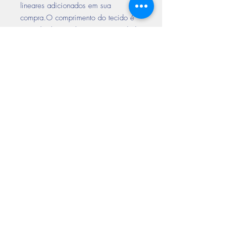
lineares adicionados em sua
compra.O comprimento do tecido é
enviado de acordo com a quantidade
solicitada no pedido. ( Exemplo
Tecido vendido em Metro linear de
pedido com 3 quantidades ( metros ),
enviamos o produto com 3 metros de
comprimento e a largura descrita no
nome do tecido).*
Encontre-nos
nas redes sociais
Aceitamos todos os cartões de crédito
Prazo de entrega até 10 dias