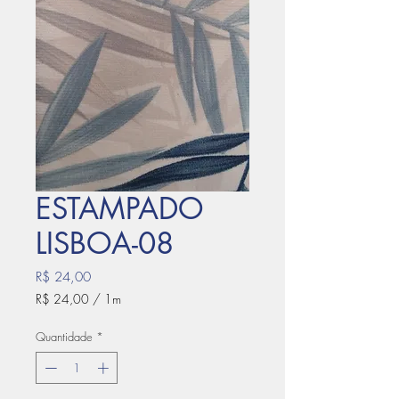
ESTAMPADO
LISBOA-08
Preço
R$ 24,00
R$ 24,00
/
1m
R$ 24,00
por
Quantidade
*
1
metro