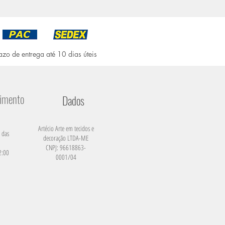
azo de entrega até 10 dias úteis
dimento
Dados
Artécio Arte em tecidos e
 das
decoração LTDA-ME
CNPJ: 96618863-
2:00
0001/04