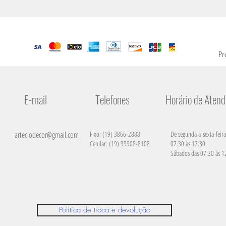
Pr
E-mail
Telefones
Horário de Aten
arteciodecor@gmail.com
Fixo: (19) 3866-2888
De segunda a sexta-feira
Celular: (19) 99908-8108
07:30 às 17:30
Sábados das 07:30 às 1
Política de troca e devolução