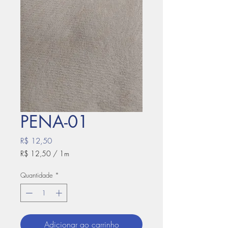
PENA-01
Preço
R$ 12,50
R$ 12,50
/
1m
R$ 12,50
por
Quantidade
*
1
metro
Adicionar ao carrinho