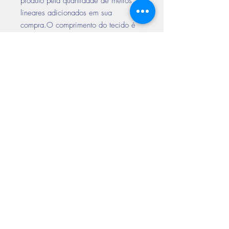
produto pela quantidade de metros
lineares adicionados em sua
compra.O comprimento do tecido é
enviado de acordo com a quantidade
solicitada no pedido. ( Exemplo
Tecido vendido em Metro linear de
pedido com 3 quantidades ( metros ),
enviamos o produto com 3 metros de
comprimento e a largura descrita no
nome do tecido).*
Encontre-nos
nas redes sociais
Aceitamos todos os cartões de crédito