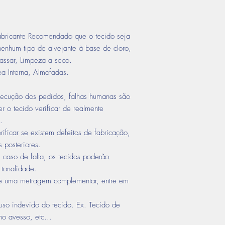
ricante Recomendado que o tecido seja
nenhum tipo de alvejante à base de cloro,
assar, Limpeza a seco.
ea Interna, Almofadas.
ecução dos pedidos, falhas humanas são
r o tecido verificar de realmente
.
rificar se existem defeitos de fabricação,
 posteriores.
 caso de falta, os tecidos poderão
 tonalidade.
de uma metragem complementar, entre em
uso indevido do tecido. Ex. Tecido de
no avesso, etc...