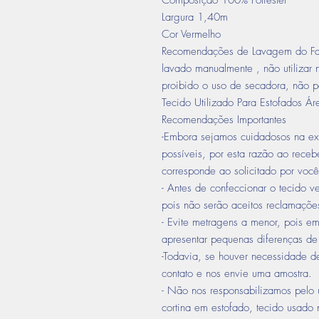
Composição 100% Poliéster
Largura 1,40m
Cor Vermelho
Recomendações de Lavagem do Fab
lavado manualmente , não utilizar 
proibido o uso de secadora, não p
Tecido Utilizado Para Estofados Ár
Recomendações Importantes
-Embora sejamos cuidadosos na ex
possíveis, por esta razão ao recebe
corresponde ao solicitado por você
- Antes de confeccionar o tecido ve
pois não serão aceitos reclamações
- Evite metragens a menor, pois em
apresentar pequenas diferenças de
-Todavia, se houver necessidade 
contato e nos envie uma amostra.
- Não nos responsabilizamos pelo 
cortina em estofado, tecido usado 