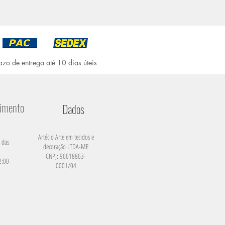
azo de entrega até 10 dias úteis
dimento
Dados
Artécio Arte em tecidos e
 das
decoração LTDA-ME
CNPJ: 96618863-
2:00
0001/04