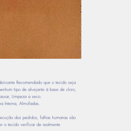
ricante Recomendado que o tecido seja
nenhum tipo de alvejante à base de cloro,
assar, Limpeza a seco.
ea Interna, Almofadas.
ecução dos pedidos, falhas humanas são
r o tecido verificar de realmente