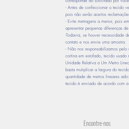
corresponde ao solicitado por você
- Antes de confeccionar o tecido ve
pois não serão aceitos reclamações
- Evite metragens a menor, pois em
apresentar pequenas diferenças de
-Todavia, se houver necessidade 
contato e nos envie uma amostra.
- Não nos responsabilizamos pelo 
cortina em estofado, tecido usado 
Unidade Relativa a Um Metro Linea
basta mutiplicar a largura do tecid
quantidade de metros lineares ad
tecido é enviado de acordo com a 
Encontre-nos