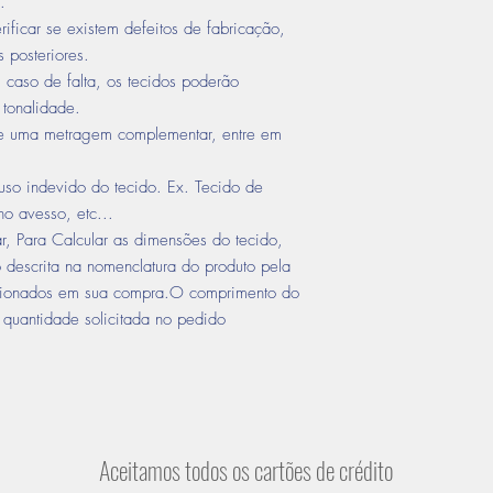
.
rificar se existem defeitos de fabricação,
 posteriores.
 caso de falta, os tecidos poderão
 tonalidade.
de uma metragem complementar, entre em
uso indevido do tecido. Ex. Tecido de
no avesso, etc...
r, Para Calcular as dimensões do tecido,
o descrita na nomenclatura do produto pela
icionados em sua compra.O comprimento do
quantidade solicitada no pedido
Aceitamos todos os cartões de crédito