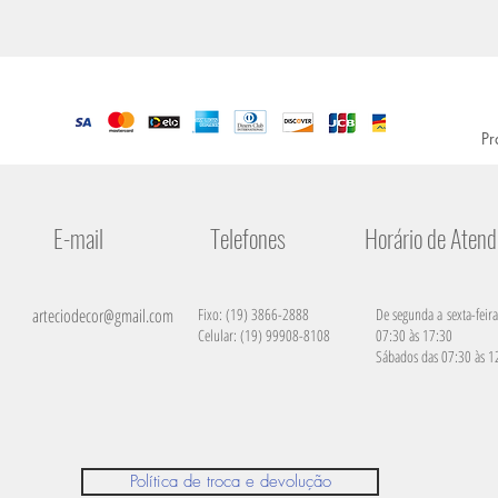
Pr
E-mail
Telefones
Horário de Aten
arteciodecor@gmail.com
Fixo: (19) 3866-2888
De segunda a sexta-feira
Celular: (19) 99908-8108
07:30 às 17:30
Sábados das 07:30 às 1
Política de troca e devolução