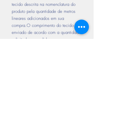
tecido descrita na nomenclatura do
produto pela quantidade de metros
lineares adicionados em sua
compra.O comprimento do tecido é
enviado de acordo com a quantidade
solicitada no pedido
Encontre-nos
nas redes sociais
Aceitamos todos os cartões de crédito
Prazo de entrega até 10 dias
úteis