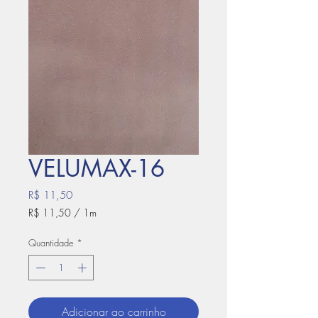
VELUMAX-16
Preço
R$ 11,50
R$ 11,50
/
1m
R$ 11,50
por
Quantidade
*
1
metro
Adicionar ao carrinho