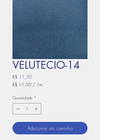
VELUTECIO-14
Preço
R$ 11,50
R$ 11,50
/
1m
R$ 11,50
por
Quantidade
*
1
metro
Adicionar ao carrinho