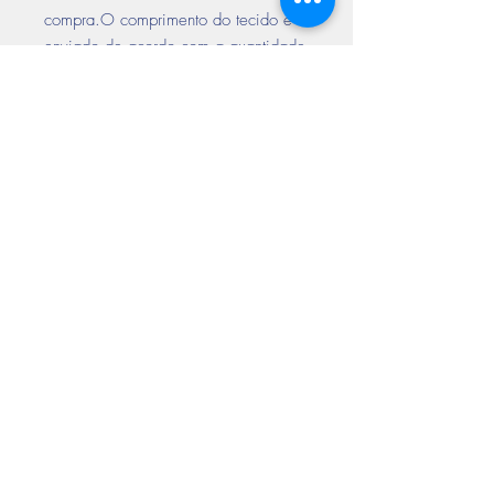
compra.O comprimento do tecido é
enviado de acordo com a quantidade
solicitada no pedido. ( Exemplo
Tecido vendido em Metro linear de
pedido com 3 quantidades ( metros ),
enviamos o produto com 3 metros de
comprimento e a largura descrita no
nome do tecido).*
Encontre-nos
nas redes sociais
Aceitamos todos os cartões de crédito
Prazo de entrega até 10 dias
úteis