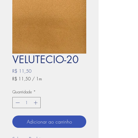
VELUTECIO-20
Preço
R$ 11,50
R$ 11,50
/
1m
R$ 11,50
por
Quantidade
*
1
metro
Adicionar ao carrinho