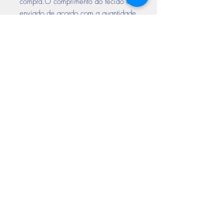
compra.O comprimento do tecido é
enviado de acordo com a quantidade
solicitada no pedido. ( Exemplo
Tecido vendido em Metro linear de
pedido com 3 quantidades ( metros ),
enviamos o produto com 3 metros de
comprimento e a largura descrita no
nome do tecido).*
Encontre-nos
nas redes sociais
Aceitamos todos os cartões de crédito
Prazo de entrega até 10 dias
úteis