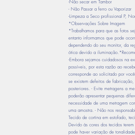
-Não secar em Tambor
- Não Passar a ferro ou Vaporizar
-Limpeza a Seco profissional P, No
*Observações Sobre Imagem
*Trabalhamos para que as fotos sej
entanto informamos que pode ocorr
dependendo do seu monitor, da re
ótica devido a iluminação.*Recom
-Embora sejamos cuidadosos na ex
possíveis, por esta razão ao recebe
corresponde ao solicitado por você.
se existem defeitos de fabricação,
posteriores. - Evite metragens a me
poderão apresentar pequenas difer
necessidade de uma metragem comp
uma amostra. - Não nos responsabi
Tecido de cortina em estofado, tec
Devido às cores dos tecidos terem 
pode haver variação de tonalidade 