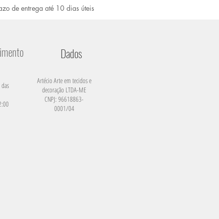
azo de entrega até 10 dias úteis
dimento
Dados
Artécio Arte em tecidos e
 das
decoração LTDA-ME
CNPJ: 96618863-
2:00
0001/04