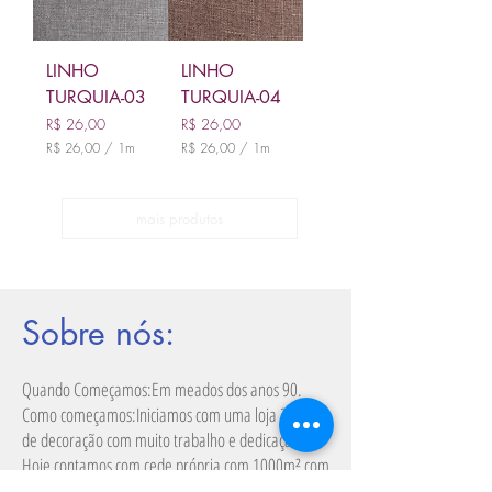
0
0
p
o
LINHO
LINHO
r
1
TURQUIA-03
TURQUIA-04
m
Preço
Preço
R$ 26,00
R$ 26,00
e
t
R$ 26,00
/
1m
R$ 26,00
/
1m
r
R
R
o
$
$
s
2
mais produtos
2
6
6
,
,
0
0
0
0
p
p
Sobre nós:
o
o
r
r
1
1
m
m
Quando Começamos:Em meados dos anos 90.​
e
e
Como começamos:Iniciamos com uma loja 2x2m²
t
t
r
r
de decoração com muito trabalho e dedicação.
o
o
Hoje contamos com cede própria com 1000m² com
s
s
fabricação de cortinas e persianas e distribuição de