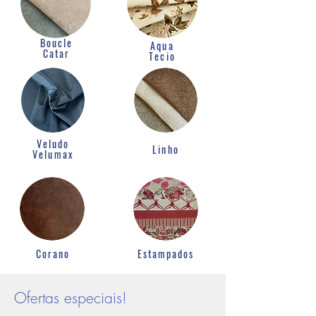
Boucle
Aqua
Catar
Tecio
Veludo
Linho
Velumax
Corano
Estampados
Ofertas especiais!