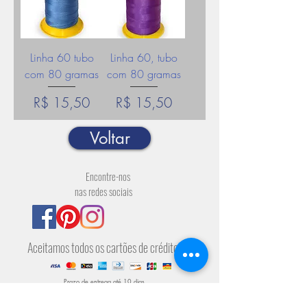
Linha 60 tubo
Linha 60, tubo
com 80 gramas
com 80 gramas
Preço
Preço
R$ 15,50
R$ 15,50
Voltar
Encontre-nos
nas redes sociais
Aceitamos todos os cartões de crédito
Prazo de entrega até 10 dias
úteis